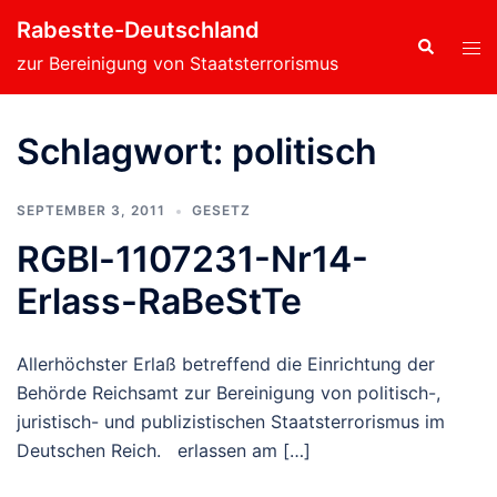
Zum
Rabestte-Deutschland
Inhalt
Suche
Men
zur Bereinigung von Staatsterrorismus
springen
ums
Schlagwort:
politisch
SEPTEMBER 3, 2011
GESETZ
RGBl-1107231-Nr14-
Erlass-RaBeStTe
Allerhöchster Erlaß betreffend die Einrichtung der
Behörde Reichsamt zur Bereinigung von politisch-,
juristisch- und publizistischen Staatsterrorismus im
Deutschen Reich. erlassen am […]