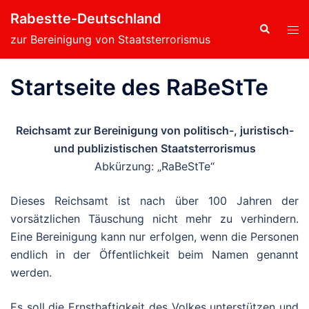
Zum
Rabestte-Deutschland
Inhalt
Suche
Men
zur Bereinigung von Staatsterrorismus
springen
ums
Startseite des RaBeStTe
Reichsamt zur Bereinigung von politisch-, juristisch-
und publizistischen Staatsterrorismus
Abkürzung: „RaBeStTe“
Dieses Reichsamt ist nach über 100 Jahren der
vorsätzlichen Täuschung nicht mehr zu verhindern.
Eine Bereinigung kann nur erfolgen, wenn die Personen
endlich in der Öffentlichkeit beim Namen genannt
werden.
Es soll die Ernsthaftigkeit des Volkes unterstützen und